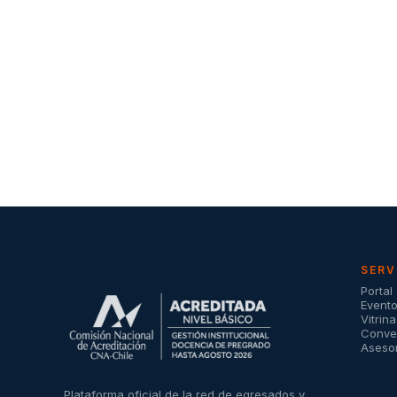
SERV
Portal
Event
Vitrin
Conven
Asesor
Plataforma oficial de la red de egresados y