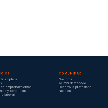
ICIOS
COMUNIDAD
 de empleos
Nosotros
os
Alumni destacado
a de emprendimientos
Desarrollo profesional
ios y beneficios
Noticias
ía laboral