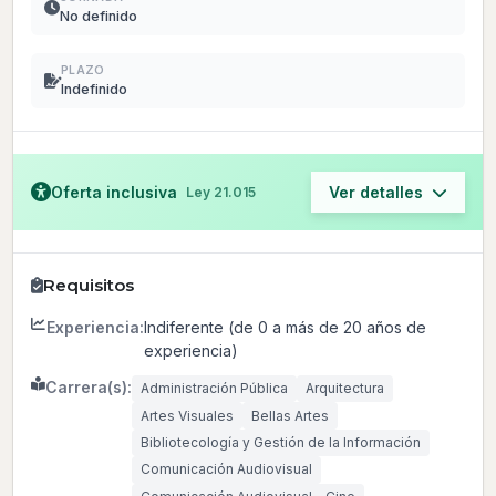
No definido
PLAZO
Indefinido
Oferta inclusiva
Ver detalles
Ley 21.015
Requisitos
Experiencia:
Indiferente (de 0 a más de 20 años de
experiencia)
Carrera(s):
Administración Pública
Arquitectura
Artes Visuales
Bellas Artes
Bibliotecología y Gestión de la Información
Comunicación Audiovisual